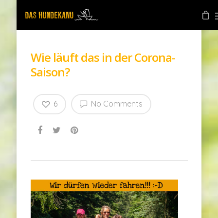
Wie läuft das in der Corona-
Saison?
6
No Comments