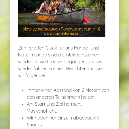
Zum großen Glück für uns Hunde- und
Naturfreunde sind die Infektionszahlen
wieder so weit runter gegangen, dass wir
wieder fahren können. Beachten müssen
wir folgendes:
Immer einen Abstand von 2 Metern von
den anderen Teilnehmern halten.
Am Start und Ziel herrscht
Maskenpflicht.
Wir haben nur einzeln abgepackte
Snacks.